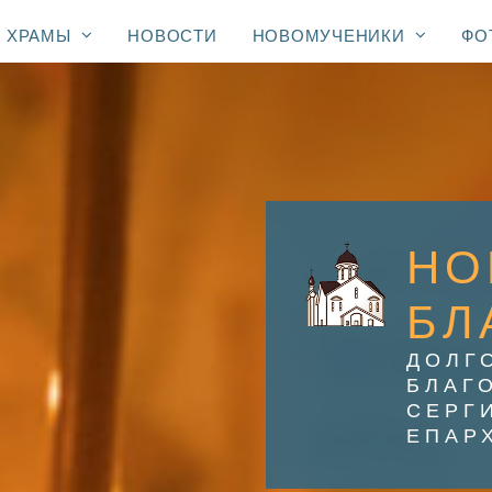
ХРАМЫ
НОВОСТИ
НОВОМУЧЕНИКИ
ФО
НО
БЛ
ДОЛГ
БЛАГ
СЕРГ
ЕПАР