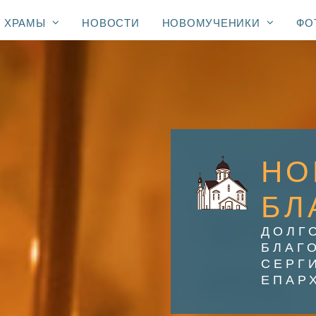
ХРАМЫ
НОВОСТИ
НОВОМУЧЕНИКИ
ФО
НО
БЛ
ДОЛГ
БЛАГ
СЕРГ
ЕПАР