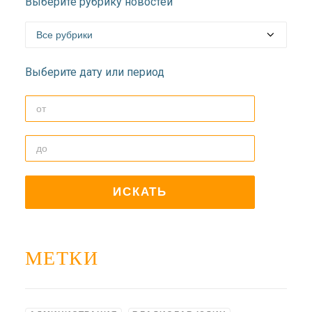
Выберите рубрику новостей
ДОЛГОПРУДНЕНСКОЕ
БЛАГОЧИНИЕ
СЕРГИЕВО-ПОСАДСКОЙ
ЕПАРХИИ
Выберите дату или период
МЕТКИ