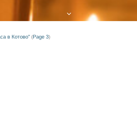
са в Котово"
Page 3
(
)