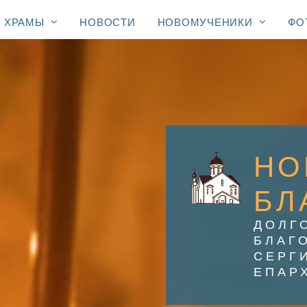
ХРАМЫ
НОВОСТИ
НОВОМУЧЕНИКИ
ФО
НО
БЛ
ДОЛГ
БЛАГ
СЕРГ
ЕПАР