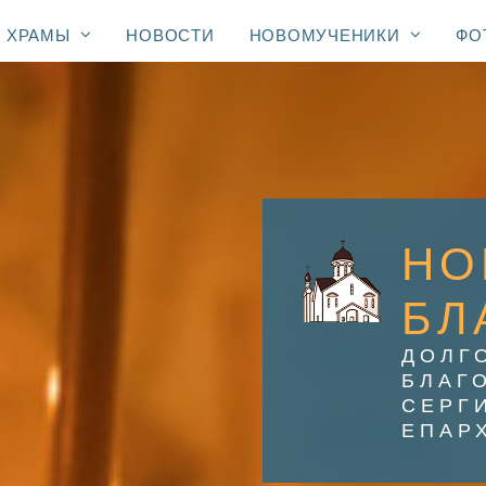
ХРАМЫ
НОВОСТИ
НОВОМУЧЕНИКИ
ФО
НО
БЛ
ДОЛГ
БЛАГ
СЕРГ
ЕПАР