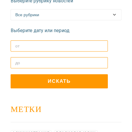
Выберите рубрику новостей
ДОЛГОПРУДНЕНСКОЕ
БЛАГОЧИНИЕ
СЕРГИЕВО-ПОСАДСКОЙ
ЕПАРХИИ
Выберите дату или период
МЕТКИ