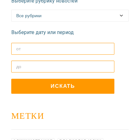
Выберите рубрику новостей
ДОЛГОПРУДНЕНСКОЕ
БЛАГОЧИНИЕ
СЕРГИЕВО-ПОСАДСКОЙ
ЕПАРХИИ
Выберите дату или период
МЕТКИ