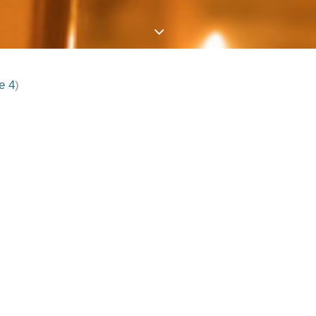
e 4
)