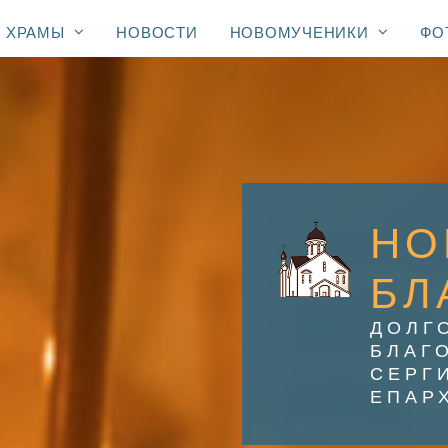
ХРАМЫ
НОВОСТИ
НОВОМУЧЕНИКИ
ФО
НО
БЛ
ДОЛГ
БЛАГ
СЕРГ
ЕПАР