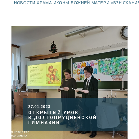
ДОЛГОПРУДНЕНСКОЕ
НОВОСТИ ХРАМА ИКОНЫ БОЖИЕЙ МАТЕРИ «ВЗЫСКАНИ
БЛАГОЧИНИЕ
СЕРГИЕВО-ПОСАДСКОЙ
ЕПАРХИИ
27.01.2023
ОТКРЫТЫЙ УРОК
В ДОЛГОПРУДНЕНСКОЙ
ГИМНАЗИИ