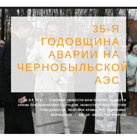
35-Я
ГОДОВЩИНА
АВАРИИ НА
ЧЕРНОБЫЛЬСКОЙ
АЭС
26.04.2021
|
РУБРИКИ:
НОВОСТИ БЛАГОЧИНИЯ
,
НОВОСТИ
ХРАМА ПРЕОБРАЖЕНИЯ ГОСПОДНЯ
,
НОВОСТИ ХРАМА ГЕОРГИЯ
SEARCH
ПОБЕДОНОСЦА
,
НОВОСТИ ХРАМА ПРП. СЕРАФИМА
ВЫРИЦКОГО
|
АВТОР:
ВЯЧЕСЛАВ ОСИПОВ