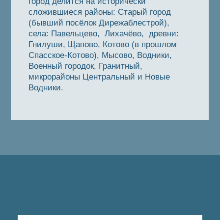
город делится на исторически
сложившиеся районы: Старый город
(бывший посёлок Дирежаблестрой),
села: Павельцево, Лихачёво, древни:
Гнилуши, Щапово, Котово (в прошлом
Спасское-Котово), Мысово, Водники,
Военный городок, Гранитный,
микрорайоны Центральный и Новые
Водники.