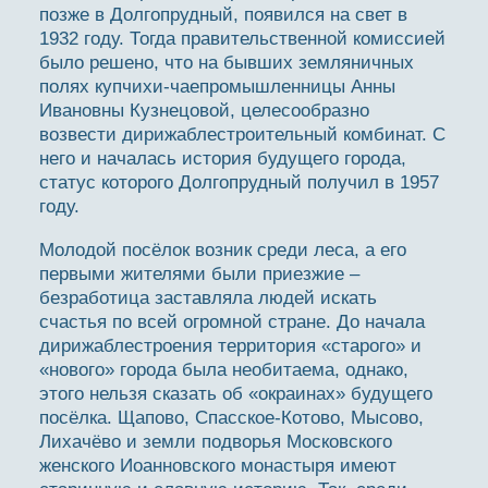
позже в Долгопрудный, появился на свет в
1932 году. Тогда правительственной комиссией
было решено, что на бывших земляничных
полях купчихи-чаепромышленницы Анны
Ивановны Кузнецовой, целесообразно
возвести дирижаблестроительный комбинат. С
него и началась история будущего города,
статус которого Долгопрудный получил в 1957
году.
Молодой посёлок возник среди леса, а его
первыми жителями были приезжие –
безработица заставляла людей искать
счастья по всей огромной стране. До начала
дирижаблестроения территория «старого» и
«нового» города была необитаема, однако,
этого нельзя сказать об «окраинах» будущего
посёлка. Щапово, Спасское-Котово, Мысово,
Лихачёво и земли подворья Московского
женского Иоанновского монастыря имеют