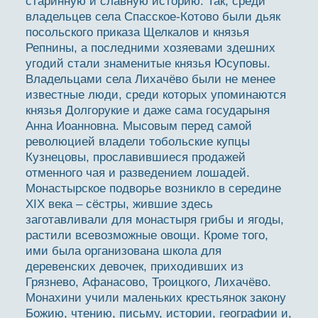
старинную и славную историю. Так, среди
владельцев села Спасское-Котово были дьяк
посольского приказа Щелкалов и князья
Репнины, а последними хозяевами здешних
угодий стали знаменитые князья Юсуповы.
Владельцами села Лихачёво были не менее
известные люди, среди которых упоминаются
князья Долгорукие и даже сама государыня
Анна Иоанновна. Мысовым перед самой
революцией владели тобольские купцы
Кузнецовы, прославившиеся продажей
отменного чая и разведением лошадей.
Монастырское подворье возникло в середине
XIX века – сёстры, жившие здесь
заготавливали для монастыря грибы и ягоды,
растили всевозможные овощи. Кроме того,
ими была организована школа для
деревенских девочек, приходивших из
Грязнево, Афанасово, Троицкого, Лихачёво.
Монахини учили маленьких крестьянок закону
Божию, чтению, письму, истории, географии и,