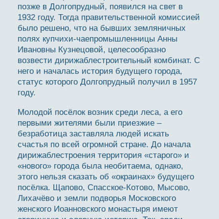
позже в Долгопрудный, появился на свет в
1932 году. Тогда правительственной комиссией
было решено, что на бывших земляничных
полях купчихи-чаепромышленницы Анны
Ивановны Кузнецовой, целесообразно
возвести дирижаблестроительный комбинат. С
него и началась история будущего города,
статус которого Долгопрудный получил в 1957
году.
Молодой посёлок возник среди леса, а его
первыми жителями были приезжие –
безработица заставляла людей искать
счастья по всей огромной стране. До начала
дирижаблестроения территория «старого» и
«нового» города была необитаема, однако,
этого нельзя сказать об «окраинах» будущего
посёлка. Щапово, Спасское-Котово, Мысово,
Лихачёво и земли подворья Московского
женского Иоанновского монастыря имеют