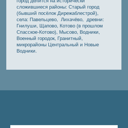
город делится на исторически
сложившиеся районы: Старый город
(бывший посёлок Дирежаблестрой),
села: Павельцево, Лихачёво, древни:
Гнилуши, Щапово, Котово (в прошлом
Спасское-Котово), Мысово, Водники,
Военный городок, Гранитный,
микрорайоны Центральный и Новые
Водники.