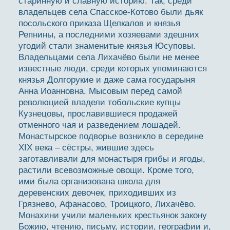
старинную и славную историю. Так, среди
владельцев села Спасское-Котово были дьяк
посольского приказа Щелкалов и князья
Репнины, а последними хозяевами здешних
угодий стали знаменитые князья Юсуповы.
Владельцами села Лихачёво были не менее
известные люди, среди которых упоминаются
князья Долгорукие и даже сама государыня
Анна Иоанновна. Мысовым перед самой
революцией владели тобольские купцы
Кузнецовы, прославившиеся продажей
отменного чая и разведением лошадей.
Монастырское подворье возникло в середине
XIX века – сёстры, жившие здесь
заготавливали для монастыря грибы и ягоды,
растили всевозможные овощи. Кроме того,
ими была организована школа для
деревенских девочек, приходивших из
Грязнево, Афанасово, Троицкого, Лихачёво.
Монахини учили маленьких крестьянок закону
Божию, чтению, письму, истории, географии и,