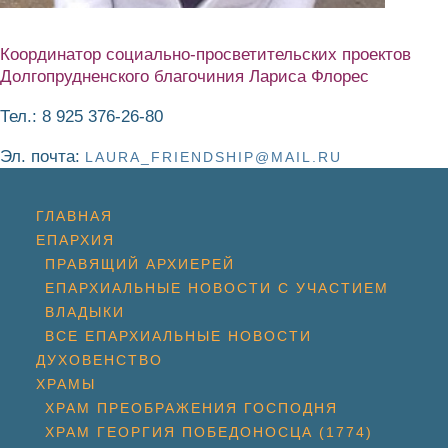
Координатор социально-просветительских проектов
Долгопрудненского благочиния Лариса Флорес
Тел.: 8 925 376-26-80
Эл. почта:
LAURA_FRIENDSHIP@MAIL.RU
ГЛАВНАЯ
ЕПАРХИЯ
ПРАВЯЩИЙ АРХИЕРЕЙ
ЕПАРХИАЛЬНЫЕ НОВОСТИ С УЧАСТИЕМ
ВЛАДЫКИ
ВСЕ ЕПАРХИАЛЬНЫЕ НОВОСТИ
ДУХОВЕНСТВО
ХРАМЫ
ХРАМ ПРЕОБРАЖЕНИЯ ГОСПОДНЯ
ХРАМ ГЕОРГИЯ ПОБЕДОНОСЦА (1774)