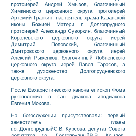
протоиерей Андрей Хмызов, благочинный
Химкинского церковного округа протоиерей
Артемий Гранкин, настоятель храма Казанской
иконы Божией Матери г. Долгопрудного
протоиерей Александр Суворкин, благочинный
Королевского церковного округа иерей
Димитрий Поповский, благочинный
Дмитровского церковного округа иерей
Алексий Рыженков, благочинный Лобненского
церковного округа иерей Павел Тарасов, а
также духовенство Долгопрудненского
церковного округа.
После Евхаристического канона епископ Фома
рукоположил в сан диакона иподиакона
Евгения Мохова.
На богослужении присутствовали: первый
заместитель главы
г.о. ДолгопрудныйС.В. Курсова, депутат Совета
депутатов г.о. ДолгопрудныйВ.В. Крылов,