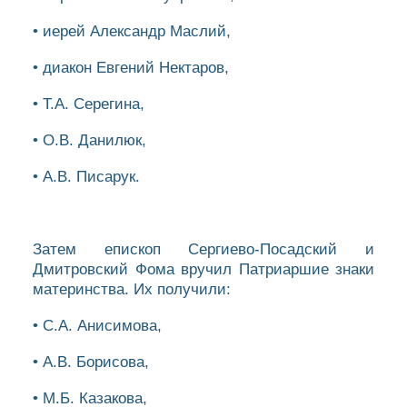
• иерей Александр Маслий,
• диакон Евгений Нектаров,
• Т.А. Серегина,
• О.В. Данилюк,
• А.В. Писарук.
Затем епископ Сергиево-Посадский и
Дмитровский Фома вручил Патриаршие знаки
материнства. Их получили:
• С.А. Анисимова,
• А.В. Борисова,
• М.Б. Казакова,