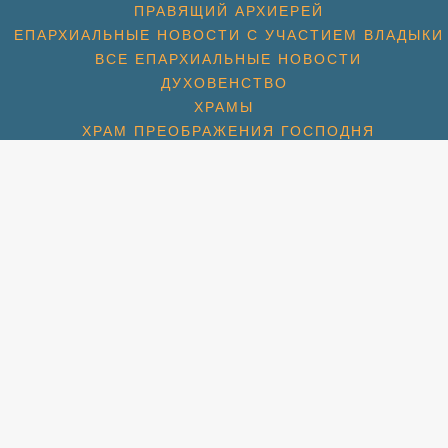
ПРАВЯЩИЙ АРХИЕРЕЙ
ЕПАРХИАЛЬНЫЕ НОВОСТИ С УЧАСТИЕМ ВЛАДЫКИ
ВСЕ ЕПАРХИАЛЬНЫЕ НОВОСТИ
ДУХОВЕНСТВО
ХРАМЫ
ХРАМ ПРЕОБРАЖЕНИЯ ГОСПОДНЯ
ХРАМ ГЕОРГИЯ ПОБЕДОНОСЦА (1774)
ХРАМ СПАСА НЕРУКОТВОРНОГО (С. КОТОВО) (1684
ХРАМ ПОКРОВА БОЖИЕЙ МАТЕРИ (2007)
СПАССКАЯ ЦЕРКОВЬ (МКР. ПАВЕЛЬЦЕВО) (1715)
АМ ПОКРОВА БОЖИЕЙ МАТЕРИ (МКР. ШЕРЕМЕТЬЕВС
РАМ ИКОНЫ БОЖИЕЙ МАТЕРИ «ВЗЫСКАНИЕ ПОГИБШ
ХРАМ ПРП. СЕРАФИМА ВЫРИЦКОГО
ХРАМ СВТ. НИКОЛАЯ (МКР. ХЛЕБНИКОВО)
УЧЕНИКОВ И ИСПОВЕДНИКОВ ЦЕРКВИ РУССКОЙ (М
ЛЬНАЯ КОМНАТА СВТ. ЛУКИ СИМФЕРОПОЛЬСКОГО П
НОВОСТИ
НОВОМУЧЕНИКИ
НОВОМУЧЕНИКИ БЛАГОЧИНИЯ