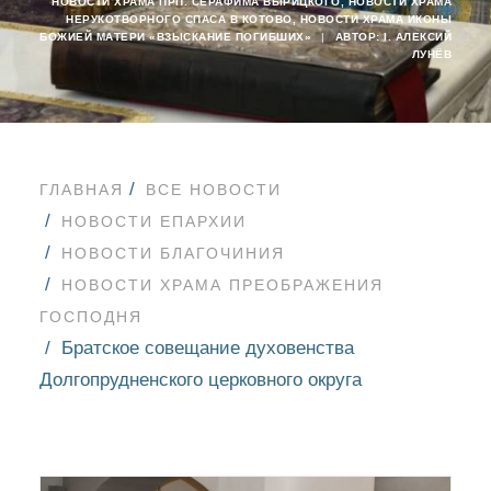
НОВОСТИ ХРАМА ПРП. СЕРАФИМА ВЫРИЦКОГО
,
НОВОСТИ ХРАМА
НЕРУКОТВОРНОГО СПАСА В КОТОВО
,
НОВОСТИ ХРАМА ИКОНЫ
БОЖИЕЙ МАТЕРИ «ВЗЫСКАНИЕ ПОГИБШИХ»
|
АВТОР:
I. АЛЕКСИЙ
ЛУНЁВ
ГЛАВНАЯ
ВСЕ НОВОСТИ
НОВОСТИ ЕПАРХИИ
НОВОСТИ БЛАГОЧИНИЯ
НОВОСТИ ХРАМА ПРЕОБРАЖЕНИЯ
ГОСПОДНЯ
Братское совещание духовенства
Долгопрудненского церковного округа