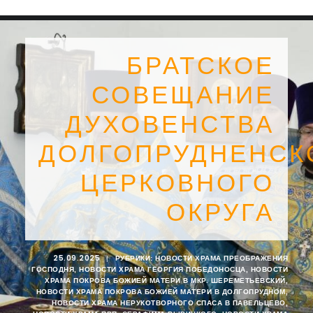
БРАТСКОЕ
СОВЕЩАНИЕ
ДУХОВЕНСТВА
ДОЛГОПРУДНЕНСК
ЦЕРКОВНОГО
ОКРУГА
SEARCH
25.09.2025
|
РУБРИКИ:
НОВОСТИ ХРАМА ПРЕОБРАЖЕНИЯ
ГОСПОДНЯ
,
НОВОСТИ ХРАМА ГЕОРГИЯ ПОБЕДОНОСЦА
,
НОВОСТИ
ХРАМА ПОКРОВА БОЖИЕЙ МАТЕРИ В МКР. ШЕРЕМЕТЬЕВСКИЙ
,
НОВОСТИ ХРАМА ПОКРОВА БОЖИЕЙ МАТЕРИ В ДОЛГОПРУДНОМ
,
НОВОСТИ ХРАМА НЕРУКОТВОРНОГО СПАСА В ПАВЕЛЬЦЕВО
,