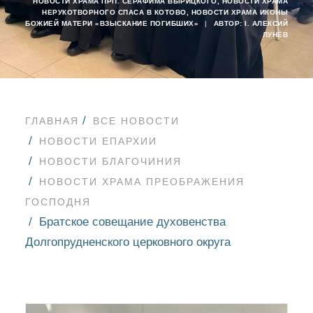
НОВОСТИ ХРАМА ПРП. СЕРАФИМА ВЫРИЦКОГО
,
НОВОСТИ ХРАМА
НЕРУКОТВОРНОГО СПАСА В КОТОВО
,
НОВОСТИ ХРАМА ИКОНЫ
БОЖИЕЙ МАТЕРИ «ВЗЫСКАНИЕ ПОГИБШИХ»
|
АВТОР:
I. АЛЕКСИЙ
ЛУНЁВ
ГЛАВНАЯ
ВСЕ НОВОСТИ
НОВОСТИ ЕПАРХИИ
НОВОСТИ БЛАГОЧИНИЯ
НОВОСТИ ХРАМА ПРЕОБРАЖЕНИЯ
ГОСПОДНЯ
Братское совещание духовенства
Долгопрудненского церковного округа