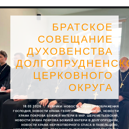
БРАТСКОЕ
СОВЕЩАНИЕ
ДУХОВЕНСТВА
ДОЛГОПРУДНЕНСК
ЦЕРКОВНОГО
ОКРУГА
SEARCH
18.03.2026
|
РУБРИКИ:
НОВОСТИ ХРАМА ПРЕОБРАЖЕНИЯ
ГОСПОДНЯ
,
НОВОСТИ ХРАМА ГЕОРГИЯ ПОБЕДОНОСЦА
,
НОВОСТИ
ХРАМА ПОКРОВА БОЖИЕЙ МАТЕРИ В МКР. ШЕРЕМЕТЬЕВСКИЙ
,
НОВОСТИ ХРАМА ПОКРОВА БОЖИЕЙ МАТЕРИ В ДОЛГОПРУДНОМ
,
НОВОСТИ ХРАМА НЕРУКОТВОРНОГО СПАСА В ПАВЕЛЬЦЕВО
,