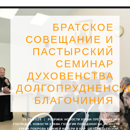
БРАТСКОЕ
СОВЕЩАНИЕ И
ПАСТЫРСКИЙ
СЕМИНАР
ДУХОВЕНСТВА
ДОЛГОПРУДНЕНСК
БЛАГОЧИНИЯ
SEARCH
25.06.2025
|
РУБРИКИ:
НОВОСТИ ХРАМА ПРЕОБРАЖЕНИЯ
ГОСПОДНЯ
,
НОВОСТИ ХРАМА ГЕОРГИЯ ПОБЕДОНОСЦА
,
НОВОСТИ
ХРАМА ПОКРОВА БОЖИЕЙ МАТЕРИ В МКР. ШЕРЕМЕТЬЕВСКИЙ
,