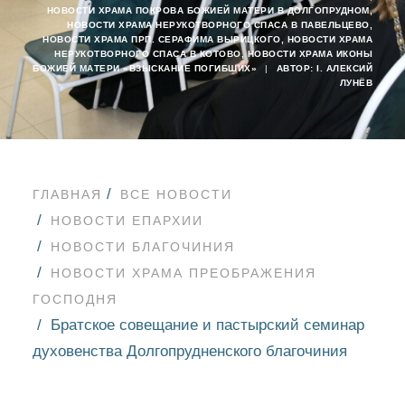
НОВОСТИ ХРАМА ПОКРОВА БОЖИЕЙ МАТЕРИ В ДОЛГОПРУДНОМ
,
НОВОСТИ ХРАМА НЕРУКОТВОРНОГО СПАСА В ПАВЕЛЬЦЕВО
,
НОВОСТИ ХРАМА ПРП. СЕРАФИМА ВЫРИЦКОГО
,
НОВОСТИ ХРАМА
НЕРУКОТВОРНОГО СПАСА В КОТОВО
,
НОВОСТИ ХРАМА ИКОНЫ
БОЖИЕЙ МАТЕРИ «ВЗЫСКАНИЕ ПОГИБШИХ»
|
АВТОР:
I. АЛЕКСИЙ
ЛУНЁВ
ГЛАВНАЯ
ВСЕ НОВОСТИ
НОВОСТИ ЕПАРХИИ
НОВОСТИ БЛАГОЧИНИЯ
НОВОСТИ ХРАМА ПРЕОБРАЖЕНИЯ
ГОСПОДНЯ
Братское совещание и пастырский семинар
духовенства Долгопрудненского благочиния