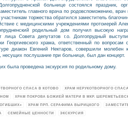
лгопрудненской больнице состоялся праздник, орг
заместитель главного врача по родовспоможению, вра
участникам торжества обратился заместитель благочинн
ействие с медицинскими учреждениями протоиерей Алек
гопрудненский родильный дом получил высокую наг
От лица Совета депутатов г.о. Долгопрудный выступ
ки Георгиевского храма, ответственный по вопросам 
туре диакон Евгений Нектаров, совершили молебен 
, несущих послушание при больнице, был дан концерт.
их была проведена экскурсия по родильному дому.
ОТВОРНОГО СПАСА В КОТОВО
ХРАМ НЕРУКОТВОРНОГО СПАС
ДНОМ
ХРАМ ПОКРОВА БОЖИЕЙ МАТЕРИ В МКР. ШЕРЕМЕТЬЕВС
ПОГИБШИХ»
ХРАМ ПРП. СЕРАФИМА ВЫРИЦКОГО
ЗАМЕСТИТ
А
СЕМЕЙНЫЕ ЦЕННОСТИ
ЭКСКУРСИЯ