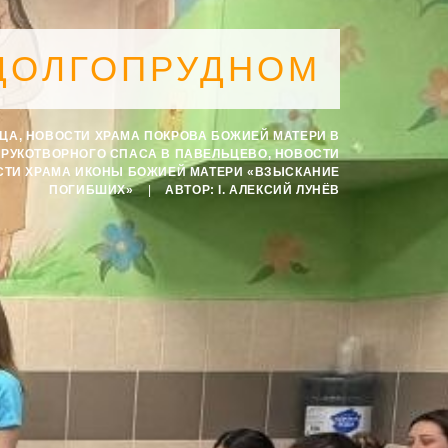
ДОЛГОПРУДНОМ
СЦА
,
НОВОСТИ ХРАМА ПОКРОВА БОЖИЕЙ МАТЕРИ В
ЕРУКОТВОРНОГО СПАСА В ПАВЕЛЬЦЕВО
,
НОВОСТИ
СТИ ХРАМА ИКОНЫ БОЖИЕЙ МАТЕРИ «ВЗЫСКАНИЕ
ПОГИБШИХ»
|
АВТОР:
I. АЛЕКСИЙ ЛУНЁВ