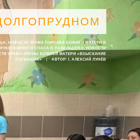
ДОЛГОПРУДНОМ
СЦА
,
НОВОСТИ ХРАМА ПОКРОВА БОЖИЕЙ МАТЕРИ В
ЕРУКОТВОРНОГО СПАСА В ПАВЕЛЬЦЕВО
,
НОВОСТИ
СТИ ХРАМА ИКОНЫ БОЖИЕЙ МАТЕРИ «ВЗЫСКАНИЕ
ПОГИБШИХ»
|
АВТОР:
I. АЛЕКСИЙ ЛУНЁВ