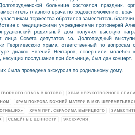
лгопрудненской больнице состоялся праздник, орг
заместитель главного врача по родовспоможению, вра
участникам торжества обратился заместитель благочинн
ействие с медицинскими учреждениями протоиерей Алек
гопрудненский родильный дом получил высокую наг
От лица Совета депутатов г.о. Долгопрудный выступ
ки Георгиевского храма, ответственный по вопросам 
туре диакон Евгений Нектаров, совершили молебен 
, несущих послушание при больнице, был дан концерт.
их была проведена экскурсия по родильному дому.
ОТВОРНОГО СПАСА В КОТОВО
ХРАМ НЕРУКОТВОРНОГО СПАС
ДНОМ
ХРАМ ПОКРОВА БОЖИЕЙ МАТЕРИ В МКР. ШЕРЕМЕТЬЕВС
ПОГИБШИХ»
ХРАМ ПРП. СЕРАФИМА ВЫРИЦКОГО
ЗАМЕСТИТ
А
СЕМЕЙНЫЕ ЦЕННОСТИ
ЭКСКУРСИЯ