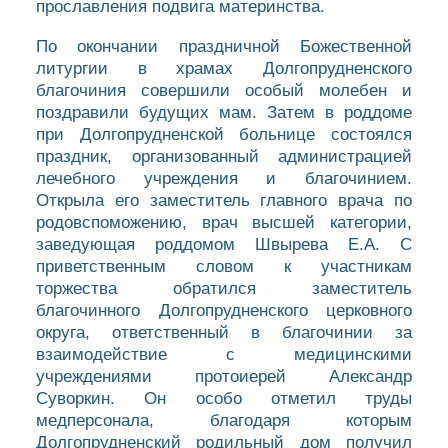
прославления подвига материнства.
По окончании праздничной Божественной
литургии в храмах Долгопрудненского
благочиния совершили особый молебен и
поздравили будущих мам. Затем в роддоме
при Долгопрудненской больнице состоялся
праздник, организованный администрацией
лечебного учреждения и благочинием.
Открыла его заместитель главного врача по
родовспоможению, врач высшей категории,
заведующая роддомом Швырева Е.А. С
приветственным словом к участникам
торжества обратился заместитель
благочинного Долгопрудненского церковного
округа, ответственный в благочинии за
взаимодействие с медицинскими
учреждениями протоиерей Александр
Суворкин. Он особо отметил труды
медперсонала, благодаря которым
Долгопрудненский родильный дом получил