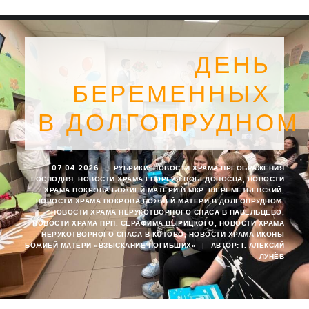
ДЕНЬ
БЕРЕМЕННЫХ
В ДОЛГОПРУДНОМ
07.04.2026
|
РУБРИКИ:
НОВОСТИ ХРАМА ПРЕОБРАЖЕНИЯ
ГОСПОДНЯ
,
НОВОСТИ ХРАМА ГЕОРГИЯ ПОБЕДОНОСЦА
,
НОВОСТИ
ХРАМА ПОКРОВА БОЖИЕЙ МАТЕРИ В МКР. ШЕРЕМЕТЬЕВСКИЙ
,
НОВОСТИ ХРАМА ПОКРОВА БОЖИЕЙ МАТЕРИ В ДОЛГОПРУДНОМ
,
НОВОСТИ ХРАМА НЕРУКОТВОРНОГО СПАСА В ПАВЕЛЬЦЕВО
,
НОВОСТИ ХРАМА ПРП. СЕРАФИМА ВЫРИЦКОГО
,
НОВОСТИ ХРАМА
НЕРУКОТВОРНОГО СПАСА В КОТОВО
,
НОВОСТИ ХРАМА ИКОНЫ
SEARCH
БОЖИЕЙ МАТЕРИ «ВЗЫСКАНИЕ ПОГИБШИХ»
|
АВТОР:
I. АЛЕКСИЙ
ЛУНЁВ