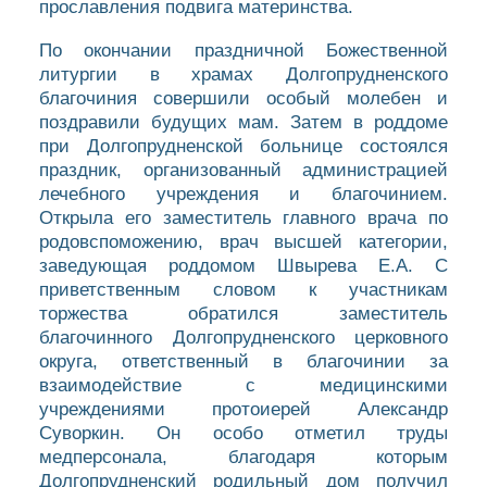
прославления подвига материнства.
По окончании праздничной Божественной
литургии в храмах Долгопрудненского
благочиния совершили особый молебен и
поздравили будущих мам. Затем в роддоме
при Долгопрудненской больнице состоялся
праздник, организованный администрацией
лечебного учреждения и благочинием.
Открыла его заместитель главного врача по
родовспоможению, врач высшей категории,
заведующая роддомом Швырева Е.А. С
приветственным словом к участникам
торжества обратился заместитель
благочинного Долгопрудненского церковного
округа, ответственный в благочинии за
взаимодействие с медицинскими
учреждениями протоиерей Александр
Суворкин. Он особо отметил труды
медперсонала, благодаря которым
Долгопрудненский родильный дом получил