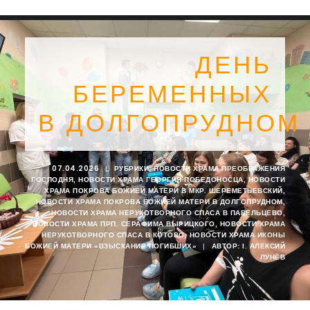
ДЕНЬ
БЕРЕМЕННЫХ
В ДОЛГОПРУДНОМ
07.04.2026
|
РУБРИКИ:
НОВОСТИ ХРАМА ПРЕОБРАЖЕНИЯ
ГОСПОДНЯ
,
НОВОСТИ ХРАМА ГЕОРГИЯ ПОБЕДОНОСЦА
,
НОВОСТИ
ХРАМА ПОКРОВА БОЖИЕЙ МАТЕРИ В МКР. ШЕРЕМЕТЬЕВСКИЙ
,
НОВОСТИ ХРАМА ПОКРОВА БОЖИЕЙ МАТЕРИ В ДОЛГОПРУДНОМ
,
НОВОСТИ ХРАМА НЕРУКОТВОРНОГО СПАСА В ПАВЕЛЬЦЕВО
,
НОВОСТИ ХРАМА ПРП. СЕРАФИМА ВЫРИЦКОГО
,
НОВОСТИ ХРАМА
НЕРУКОТВОРНОГО СПАСА В КОТОВО
,
НОВОСТИ ХРАМА ИКОНЫ
SEARCH
БОЖИЕЙ МАТЕРИ «ВЗЫСКАНИЕ ПОГИБШИХ»
|
АВТОР:
I. АЛЕКСИЙ
ЛУНЁВ