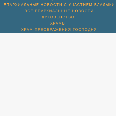
ЕПАРХИАЛЬНЫЕ НОВОСТИ С УЧАСТИЕМ ВЛАДЫКИ
ВСЕ ЕПАРХИАЛЬНЫЕ НОВОСТИ
ДУХОВЕНСТВО
ХРАМЫ
ХРАМ ПРЕОБРАЖЕНИЯ ГОСПОДНЯ
ХРАМ ГЕОРГИЯ ПОБЕДОНОСЦА (1774)
ХРАМ СПАСА НЕРУКОТВОРНОГО (С. КОТОВО) (1684
ХРАМ ПОКРОВА БОЖИЕЙ МАТЕРИ (2007)
СПАССКАЯ ЦЕРКОВЬ (МКР. ПАВЕЛЬЦЕВО) (1715)
АМ ПОКРОВА БОЖИЕЙ МАТЕРИ (МКР. ШЕРЕМЕТЬЕВС
РАМ ИКОНЫ БОЖИЕЙ МАТЕРИ «ВЗЫСКАНИЕ ПОГИБШ
ХРАМ ПРП. СЕРАФИМА ВЫРИЦКОГО
ХРАМ СВТ. НИКОЛАЯ (МКР. ХЛЕБНИКОВО)
УЧЕНИКОВ И ИСПОВЕДНИКОВ ЦЕРКВИ РУССКОЙ (М
ЛЬНАЯ КОМНАТА СВТ. ЛУКИ СИМФЕРОПОЛЬСКОГО П
НОВОСТИ
НОВОМУЧЕНИКИ
НОВОМУЧЕНИКИ БЛАГОЧИНИЯ