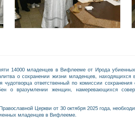
амяти 14000 младенцев в Вифлееме от Ирода убиенных,
итва о сохранении жизни младенцев, находящихся в
ая чудотворца ответственный по комиссии сохранения 
ен о вразумлении женщин, намеревающихся соверши
равославной Церкви от 30 октября 2025 года, необход
биенных младенцев в Вифлееме.