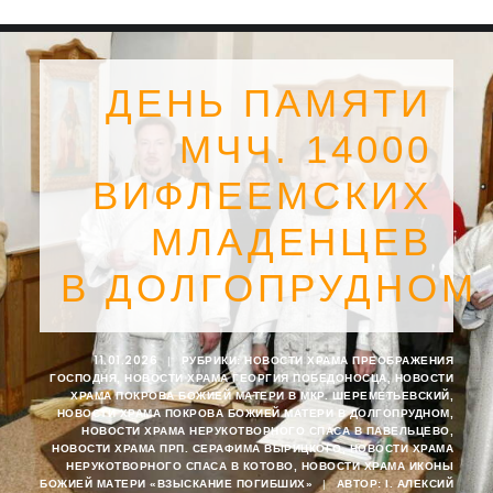
ДЕНЬ ПАМЯТИ
МЧЧ. 14000
ВИФЛЕЕМСКИХ
МЛАДЕНЦЕВ
В ДОЛГОПРУДНОМ
11.01.2026
|
РУБРИКИ:
НОВОСТИ ХРАМА ПРЕОБРАЖЕНИЯ
ГОСПОДНЯ
,
НОВОСТИ ХРАМА ГЕОРГИЯ ПОБЕДОНОСЦА
,
НОВОСТИ
SEARCH
ХРАМА ПОКРОВА БОЖИЕЙ МАТЕРИ В МКР. ШЕРЕМЕТЬЕВСКИЙ
,
НОВОСТИ ХРАМА ПОКРОВА БОЖИЕЙ МАТЕРИ В ДОЛГОПРУДНОМ
,
НОВОСТИ ХРАМА НЕРУКОТВОРНОГО СПАСА В ПАВЕЛЬЦЕВО
,
НОВОСТИ ХРАМА ПРП. СЕРАФИМА ВЫРИЦКОГО
,
НОВОСТИ ХРАМА
НЕРУКОТВОРНОГО СПАСА В КОТОВО
,
НОВОСТИ ХРАМА ИКОНЫ
БОЖИЕЙ МАТЕРИ «ВЗЫСКАНИЕ ПОГИБШИХ»
|
АВТОР:
I. АЛЕКСИЙ