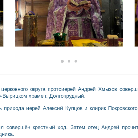
о церковного округа протоиерей Андрей Хмызов сове
-Вырицком храме г. Долгопрудный.
 прихода иерей Алексий Купцов и клирик Покровского
л совершён крестный ход. Затем отец Андрей прочи
дника.