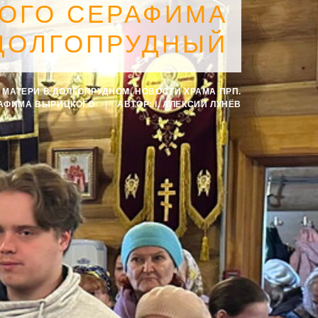
ОГО СЕРАФИМА
 ДОЛГОПРУДНЫЙ
 МАТЕРИ В ДОЛГОПРУДНОМ
,
НОВОСТИ ХРАМА ПРП.
АФИМА ВЫРИЦКОГО
|
АВТОР:
I. АЛЕКСИЙ ЛУНЁВ