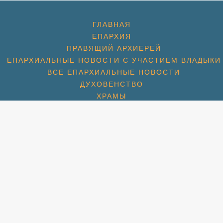
ГЛАВНАЯ
ЕПАРХИЯ
ПРАВЯЩИЙ АРХИЕРЕЙ
ЕПАРХИАЛЬНЫЕ НОВОСТИ С УЧАСТИЕМ ВЛАДЫКИ
ВСЕ ЕПАРХИАЛЬНЫЕ НОВОСТИ
ДУХОВЕНСТВО
ХРАМЫ
ХРАМ ПРЕОБРАЖЕНИЯ ГОСПОДНЯ
ХРАМ ГЕОРГИЯ ПОБЕДОНОСЦА (1774)
ХРАМ СПАСА НЕРУКОТВОРНОГО (С. КОТОВО) (1684
ХРАМ ПОКРОВА БОЖИЕЙ МАТЕРИ (2007)
СПАССКАЯ ЦЕРКОВЬ (МКР. ПАВЕЛЬЦЕВО) (1715)
АМ ПОКРОВА БОЖИЕЙ МАТЕРИ (МКР. ШЕРЕМЕТЬЕВС
РАМ ИКОНЫ БОЖИЕЙ МАТЕРИ «ВЗЫСКАНИЕ ПОГИБШ
ХРАМ ПРП. СЕРАФИМА ВЫРИЦКОГО
ХРАМ СВТ. НИКОЛАЯ (МКР. ХЛЕБНИКОВО)
УЧЕНИКОВ И ИСПОВЕДНИКОВ ЦЕРКВИ РУССКОЙ (М