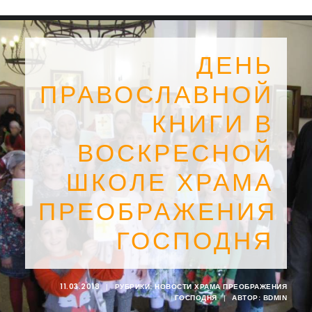
ДЕНЬ
ПРАВОСЛАВНОЙ
КНИГИ В
ВОСКРЕСНОЙ
ШКОЛЕ ХРАМА
ПРЕОБРАЖЕНИЯ
ГОСПОДНЯ
SEARCH
11.03.2018
|
РУБРИКИ:
НОВОСТИ ХРАМА ПРЕОБРАЖЕНИЯ
ГОСПОДНЯ
|
АВТОР:
BDMIN