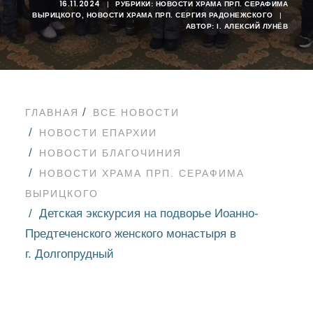
16.11.2024
|
РУБРИКИ:
НОВОСТИ ХРАМА ПРП. СЕРАФИМА
ВЫРИЦКОГО
,
НОВОСТИ ХРАМА ПРП. СЕРГИЯ РАДОНЕЖСКОГО
|
АВТОР:
I. АЛЕКСИЙ ЛУНЁВ
ГЛАВНАЯ
ВСЕ НОВОСТИ
НОВОСТИ ЕПАРХИИ
НОВОСТИ БЛАГОЧИНИЯ
НОВОСТИ ХРАМА ПРП. СЕРАФИМА
ВЫРИЦКОГО
Детская экскурсия на подворье Иоанно-
Предтеченского женского монастыря в
г. Долгопрудный