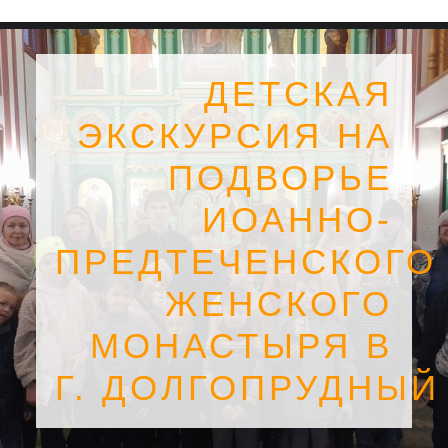
ДЕТСКАЯ
ЭКСКУРСИЯ НА
ПОДВОРЬЕ
ИОАННО-
ПРЕДТЕЧЕНСКОГО
ЖЕНСКОГО
МОНАСТЫРЯ В
SEARCH
Г. ДОЛГОПРУДНЫЙ