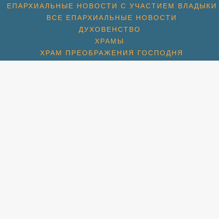
ЕПАРХИАЛЬНЫЕ НОВОСТИ С УЧАСТИЕМ ВЛАДЫКИ
ВСЕ ЕПАРХИАЛЬНЫЕ НОВОСТИ
ДУХОВЕНСТВО
ХРАМЫ
ХРАМ ПРЕОБРАЖЕНИЯ ГОСПОДНЯ
ХРАМ ГЕОРГИЯ ПОБЕДОНОСЦА (1774)
ХРАМ СПАСА НЕРУКОТВОРНОГО (С. КОТОВО) (1684
ХРАМ ПОКРОВА БОЖИЕЙ МАТЕРИ (2007)
СПАССКАЯ ЦЕРКОВЬ (МКР. ПАВЕЛЬЦЕВО) (1715)
АМ ПОКРОВА БОЖИЕЙ МАТЕРИ (МКР. ШЕРЕМЕТЬЕВС
РАМ ИКОНЫ БОЖИЕЙ МАТЕРИ «ВЗЫСКАНИЕ ПОГИБШ
ХРАМ ПРП. СЕРАФИМА ВЫРИЦКОГО
ХРАМ СВТ. НИКОЛАЯ (МКР. ХЛЕБНИКОВО)
УЧЕНИКОВ И ИСПОВЕДНИКОВ ЦЕРКВИ РУССКОЙ (М
ЛЬНАЯ КОМНАТА СВТ. ЛУКИ СИМФЕРОПОЛЬСКОГО П
НОВОСТИ
НОВОМУЧЕНИКИ
НОВОМУЧЕНИКИ БЛАГОЧИНИЯ
Й КОНЧИНЫ СВЯТИТЕЛЯ ТИХОНА, ПАТРИАРХА МОС