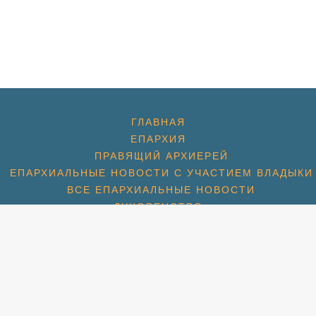
ГЛАВНАЯ
ЕПАРХИЯ
ПРАВЯЩИЙ АРХИЕРЕЙ
ЕПАРХИАЛЬНЫЕ НОВОСТИ С УЧАСТИЕМ ВЛАДЫКИ
ВСЕ ЕПАРХИАЛЬНЫЕ НОВОСТИ
ДУХОВЕНСТВО
ХРАМЫ
ХРАМ ПРЕОБРАЖЕНИЯ ГОСПОДНЯ
ХРАМ ГЕОРГИЯ ПОБЕДОНОСЦА (1774)
ХРАМ СПАСА НЕРУКОТВОРНОГО (С. КОТОВО) (1684
ХРАМ ПОКРОВА БОЖИЕЙ МАТЕРИ (2007)
СПАССКАЯ ЦЕРКОВЬ (МКР. ПАВЕЛЬЦЕВО) (1715)