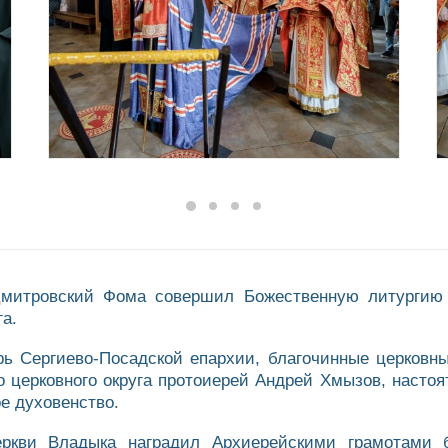
Дмитровский Фома совершил Божественную литургию 
а.
ь Сергиево-Посадской епархии, благочинные церковны
 церковного округа протоиерей Андрей Хмызов, настоя
е духовенство.
еркви Владыка наградил Архиерейскими грамотами б