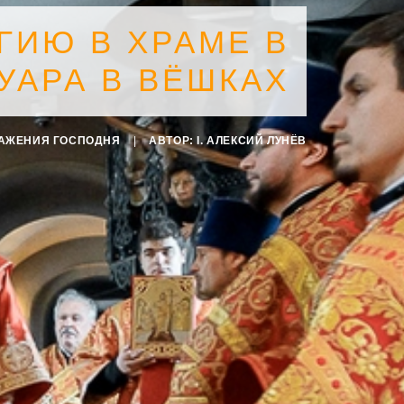
ГИЮ В ХРАМЕ В
УАРА В ВЁШКАХ
РАЖЕНИЯ ГОСПОДНЯ
|
АВТОР:
I. АЛЕКСИЙ ЛУНЁВ