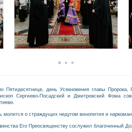
по Пятидесятнице, день Усекновения главы Пророка, 
ископ Сергиево-Посадский и Дмитровский Фома сов
тееве.
вь молится о страждущих недугом винопития и наркоман
овенства Его Преосвященству сослужил благочинный Дол