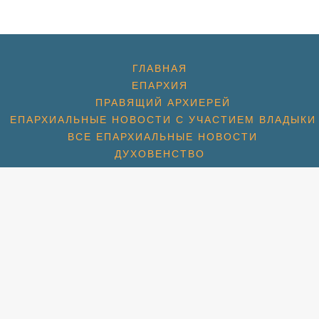
ГЛАВНАЯ
ЕПАРХИЯ
ПРАВЯЩИЙ АРХИЕРЕЙ
ЕПАРХИАЛЬНЫЕ НОВОСТИ С УЧАСТИЕМ ВЛАДЫКИ
ВСЕ ЕПАРХИАЛЬНЫЕ НОВОСТИ
ДУХОВЕНСТВО
ХРАМЫ
ХРАМ ПРЕОБРАЖЕНИЯ ГОСПОДНЯ
ХРАМ ГЕОРГИЯ ПОБЕДОНОСЦА (1774)
ХРАМ СПАСА НЕРУКОТВОРНОГО (С. КОТОВО) (1684
ХРАМ ПОКРОВА БОЖИЕЙ МАТЕРИ (2007)
СПАССКАЯ ЦЕРКОВЬ (МКР. ПАВЕЛЬЦЕВО) (1715)
АМ ПОКРОВА БОЖИЕЙ МАТЕРИ (МКР. ШЕРЕМЕТЬЕВС
РАМ ИКОНЫ БОЖИЕЙ МАТЕРИ «ВЗЫСКАНИЕ ПОГИБШ
ХРАМ ПРП. СЕРАФИМА ВЫРИЦКОГО