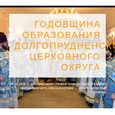
ГОДОВЩИНА
ОБРАЗОВАНИЯ
ДОЛГОПРУДНЕНСК
ЦЕРКОВНОГО
ОКРУГА
05.12.2019
|
РУБРИКИ:
НОВОСТИ БЛАГОЧИНИЯ
,
НОВОСТИ ХРАМА
НЕРУКОТВОРНОГО СПАСА В КОТОВО
|
АВТОР:
ВЯЧЕСЛАВ
SEARCH
ОСИПОВ