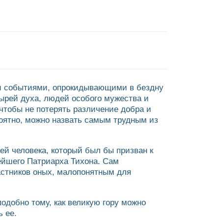
ми событиями, опрокидывающими в бездну
атырей духа, людей особого мужества и
чтобы не потерять различение добра и
роятно, можно назвать самым трудным из
й человека, который был бы призван к
тейшего Патриарха Тихона. Сам
астников оных, малопонятным для
подобно тому, как великую гору можно
ь ее.