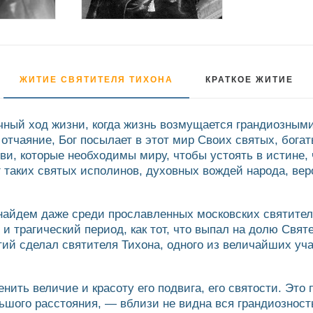
ЖИТИЕ СВЯТИТЕЛЯ ТИХОНА
КРАТКОЕ ЖИТИЕ
ычный ход жизни, когда жизнь возмущается грандиозны
 и отчаяние, Бог посылает в этот мир Своих святых, бог
и, которые необходимы миру, чтобы устоять в истине, 
иг таких святых исполинов, духовных вождей народа, ве
найдем даже среди прославленных московских святителе
 и трагический период, как тот, что выпал на долю Свя
ий сделал святителя Тихона, одного из величайших уч
нить величие и красоту его подвига, его святости. Это 
ьшого расстояния, — вблизи не видна вся грандиозност