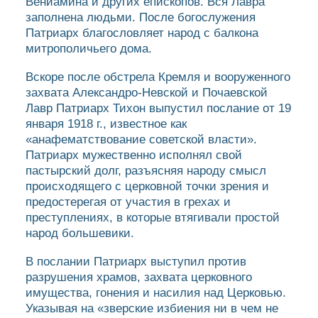
Вениамина и других епископов. Вся Лавра
заполнена людьми. После богослужения
Патриарх благословляет народ с балкона
митрополичьего дома.
Вскоре после обстрела Кремля и вооруженного
захвата Александро-Невской и Почаевской
Лавр Патриарх Тихон выпустил послание от 19
января 1918 г., известное как
«анафематствование советской власти».
Патриарх мужественно исполнял свой
пастырский долг, разъясняя народу смысл
происходящего с церковной точки зрения и
предостерегая от участия в грехах и
преступлениях, в которые втягивали простой
народ большевики.
В послании Патриарх выступил против
разрушения храмов, захвата церковного
имущества, гонения и насилия над Церковью.
Указывая на «зверские избиения ни в чем не