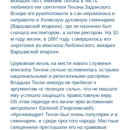
монашество с именем Тихона в честь
любимого им святителя Тихона Задонского.
Вскоре его рукоположили в сан иеромонаха и
направили в Холмскую духовную семинарию
(Варшавской епархии), где он назначен был
сначала инспектором, а затем ректором. На 32-
м году жизни, в 1897 году, совершилась его
хиротония во епископа Люблинского, викария
Варшавской епархии.
Церковная жизнь на месте нового служения
епископа Тихона сильно осложнялась острыми
национальными и религиозными распрями.
Владыка Тихон никогда не прибегал к
аргументам «с позиции силы», что не мешало
ему успешно защищать православную веру.
Об этом периоде его жизни ярко вспоминает
митрополит Евлогий (Георгиевский):
«Архимандрит Тихон был очень популярен и в
семинарии, и среди простого народа. Местные
священники приглашали его на храмовые