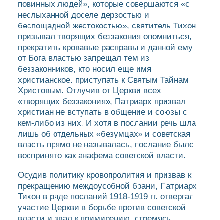
повинных людей», которые совершаются «с
неслыханной доселе дерзостью и
беспощадной жестокостью», святитель Тихон
призывал творящих беззакония опомниться,
прекратить кровавые расправы и данной ему
от Бога властью запрещал тем из
беззаконников, кто носил еще имя
христианское, приступать к Святым Тайнам
Христовым. Отлучив от Церкви всех
«творящих беззакония», Патриарх призвал
христиан не вступать в общение и союзы с
кем-либо из них. И хотя в послании речь шла
лишь об отдельных «безумцах» и советская
власть прямо не называлась, послание было
воспринято как анафема советской власти.
Осудив политику кровопролития и призвав к
прекращению междоусобной брани, Патриарх
Тихон в ряде посланий 1918-1919 гг. отвергал
участие Церкви в борьбе против советской
власти и звал к примирению, стремясь