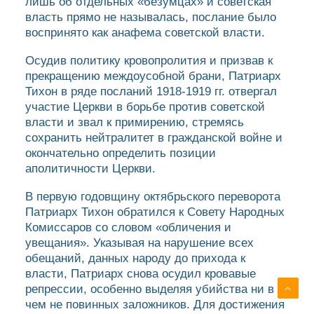
лишь об отдельных «безумцах» и советская
власть прямо не называлась, послание было
воспринято как анафема советской власти.
Осудив политику кровопролития и призвав к
прекращению междоусобной брани, Патриарх
Тихон в ряде посланий 1918-1919 гг. отвергал
участие Церкви в борьбе против советской
власти и звал к примирению, стремясь
сохранить нейтралитет в гражданской войне и
окончательно определить позиции
аполитичности Церкви.
В первую годовщину октябрьского переворота
Патриарх Тихон обратился к Совету Народных
Комиссаров со словом «обличения и
увещания». Указывая на нарушение всех
обещаний, данных народу до прихода к
власти, Патриарх снова осудил кровавые
репрессии, особенно выделяя убийства ни в
чем не повинных заложников. Для достижения