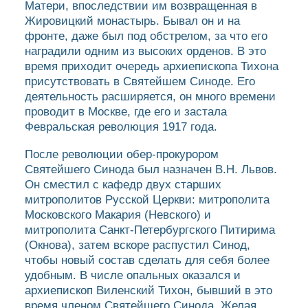
Матери, впоследствии им возвращенная в
Жировицкий монастырь. Бывал он и на
фронте, даже был под обстрелом, за что его
наградили одним из высоких орденов. В это
время приходит очередь архиепископа Тихона
присутствовать в Святейшем Синоде. Его
деятельность расширяется, он много времени
проводит в Москве, где его и застала
Февральская революция 1917 года.
После революции обер-прокурором
Святейшего Синода был назначен В.Н. Львов.
Он сместил с кафедр двух старших
митрополитов Русской Церкви: митрополита
Московского Макария (Невского) и
митрополита Санкт-Петербургского Питирима
(Окнова), затем вскоре распустил Синод,
чтобы новый состав сделать для себя более
удобным. В числе опальных оказался и
архиепископ Виленский Тихон, бывший в это
время членом Святейшего Синода. Желая