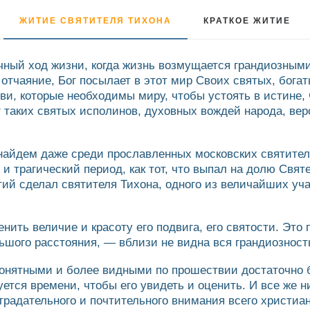
ЖИТИЕ СВЯТИТЕЛЯ ТИХОНА
КРАТКОЕ ЖИТИЕ
ычный ход жизни, когда жизнь возмущается грандиозны
 и отчаяние, Бог посылает в этот мир Своих святых, бог
и, которые необходимы миру, чтобы устоять в истине, 
иг таких святых исполинов, духовных вождей народа, ве
найдем даже среди прославленных московских святителе
 и трагический период, как тот, что выпал на долю Свя
ий сделал святителя Тихона, одного из величайших уч
нить величие и красоту его подвига, его святости. Это 
ьшого расстояния, — вблизи не видна вся грандиозност
онятными и более видными по прошествии достаточно 
ется времени, чтобы его увидеть и оценить. И все же н
страдательного и почтительного внимания всего христиа