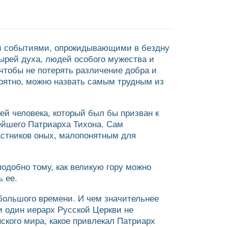
ми событиями, опрокидывающими в бездну
атырей духа, людей особого мужества и
чтобы не потерять различение добра и
роятно, можно назвать самым трудным из
й человека, который был бы призван к
тейшего Патриарха Тихона. Сам
астников оных, малопонятным для
подобно тому, как великую гору можно
ь ее.
большого времени. И чем значительнее
и один иерарх Русской Церкви не
нского мира, какое привлекал Патриарх