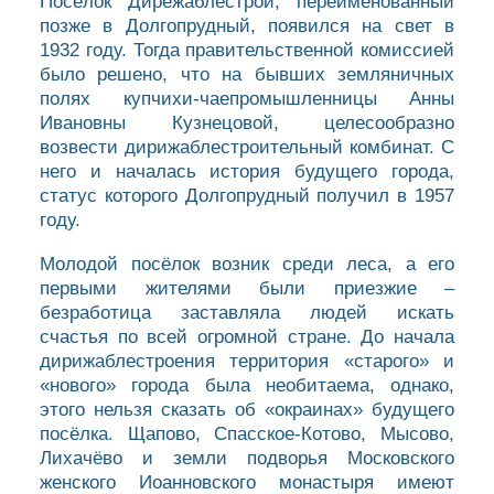
Посёлок Дирежаблестрой, переименованный
позже в Долгопрудный, появился на свет в
1932 году. Тогда правительственной комиссией
было решено, что на бывших земляничных
полях купчихи-чаепромышленницы Анны
Ивановны Кузнецовой, целесообразно
возвести дирижаблестроительный комбинат. С
него и началась история будущего города,
статус которого Долгопрудный получил в 1957
году.
Молодой посёлок возник среди леса, а его
первыми жителями были приезжие –
безработица заставляла людей искать
счастья по всей огромной стране. До начала
дирижаблестроения территория «старого» и
«нового» города была необитаема, однако,
КАРТА
этого нельзя сказать об «окраинах» будущего
посёлка. Щапово, Спасское-Котово, Мысово,
БЛАГОЧИНИЯ
Лихачёво и земли подворья Московского
женского Иоанновского монастыря имеют