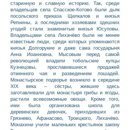
ДОЛГОПРУДНЕНСКОЕ
старинную и славную историю. Так, среди
БЛАГОЧИНИЕ
владельцев села Спасское-Котово были дьяк
СЕРГИЕВО-ПОСАДСКОЙ
посольского приказа Щелкалов и князья
Репнины, а последними хозяевами здешних
ЕПАРХИИ
угодий стали знаменитые князья Юсуповы.
Владельцами села Лихачёво были не менее
известные люди, среди которых упоминаются
князья Долгорукие и даже сама государыня
Анна Иоанновна. Мысовым перед самой
революцией владели тобольские купцы
Кузнецовы, прославившиеся продажей
отменного чая и разведением лошадей.
Монастырское подворье возникло в середине
XIX века – сёстры, жившие здесь
заготавливали для монастыря грибы и ягоды,
растили всевозможные овощи. Кроме того,
ими была организована школа для
деревенских девочек, приходивших из
Грязнево, Афанасово, Троицкого, Лихачёво.
Монахини учили маленьких крестьянок закону