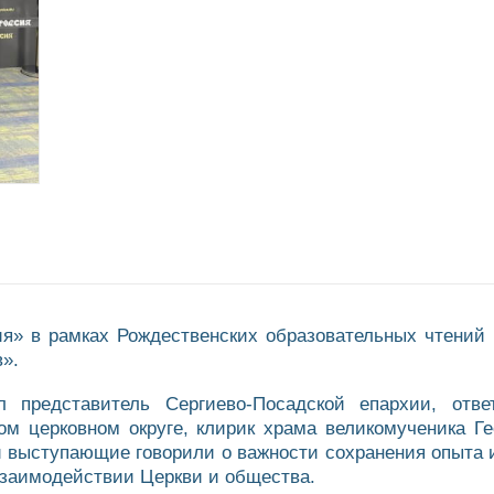
ия» в рамках Рождественских образовательных чтений
».
л представитель Сергиево-Посадской епархии, отв
ом церковном округе, клирик храма великомученика Г
и выступающие говорили о важности сохранения опыта 
взаимодействии Церкви и общества.