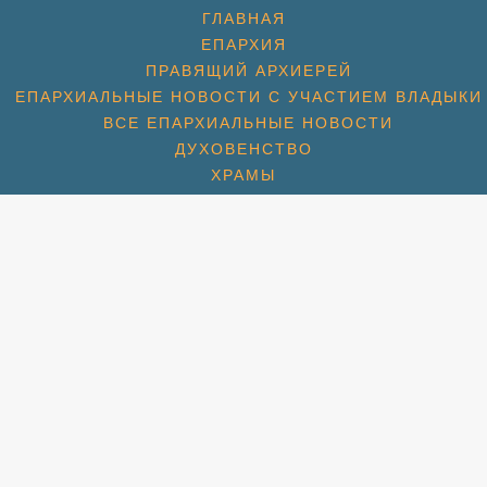
ГЛАВНАЯ
ЕПАРХИЯ
ПРАВЯЩИЙ АРХИЕРЕЙ
ЕПАРХИАЛЬНЫЕ НОВОСТИ С УЧАСТИЕМ ВЛАДЫКИ
ВСЕ ЕПАРХИАЛЬНЫЕ НОВОСТИ
ДУХОВЕНСТВО
ХРАМЫ
ХРАМ ПРЕОБРАЖЕНИЯ ГОСПОДНЯ
ХРАМ ГЕОРГИЯ ПОБЕДОНОСЦА (1774)
ХРАМ СПАСА НЕРУКОТВОРНОГО (С. КОТОВО) (1684
ХРАМ ПОКРОВА БОЖИЕЙ МАТЕРИ (2007)
СПАССКАЯ ЦЕРКОВЬ (МКР. ПАВЕЛЬЦЕВО) (1715)
АМ ПОКРОВА БОЖИЕЙ МАТЕРИ (МКР. ШЕРЕМЕТЬЕВС
РАМ ИКОНЫ БОЖИЕЙ МАТЕРИ «ВЗЫСКАНИЕ ПОГИБШ
ХРАМ ПРП. СЕРАФИМА ВЫРИЦКОГО
ХРАМ СВТ. НИКОЛАЯ (МКР. ХЛЕБНИКОВО)
УЧЕНИКОВ И ИСПОВЕДНИКОВ ЦЕРКВИ РУССКОЙ (М
ЛЬНАЯ КОМНАТА СВТ. ЛУКИ СИМФЕРОПОЛЬСКОГО П