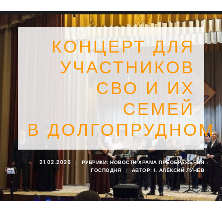
КОНЦЕРТ ДЛЯ
УЧАСТНИКОВ
СВО И ИХ
СЕМЕЙ
В ДОЛГОПРУДНОМ
21.02.2026
|
РУБРИКИ:
НОВОСТИ ХРАМА ПРЕОБРАЖЕНИЯ
ГОСПОДНЯ
|
АВТОР:
I. АЛЕКСИЙ ЛУНЁВ
SEARCH