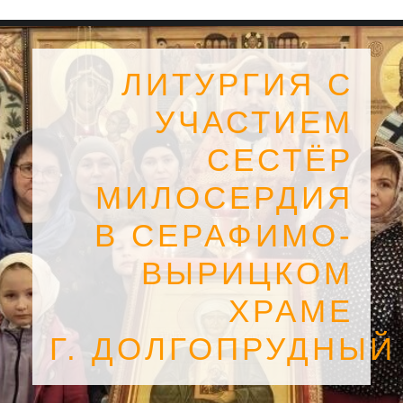
ЛИТУРГИЯ С
УЧАСТИЕМ
СЕСТЁР
МИЛОСЕРДИЯ
В СЕРАФИМО-
ВЫРИЦКОМ
ХРАМЕ
SEARCH
Г. ДОЛГОПРУДНЫЙ