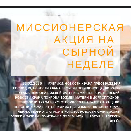
МИССИОНЕРСКАЯ
АКЦИЯ НА
СЫРНОЙ
НЕДЕЛЕ
23.02.2026
|
РУБРИКИ:
НОВОСТИ ХРАМА ПРЕОБРАЖЕНИЯ
ГОСПОДНЯ
,
НОВОСТИ ХРАМА ГЕОРГИЯ ПОБЕДОНОСЦА
,
НОВОСТИ
ХРАМА ПОКРОВА БОЖИЕЙ МАТЕРИ В МКР. ШЕРЕМЕТЬЕВСКИЙ
,
НОВОСТИ ХРАМА ПОКРОВА БОЖИЕЙ МАТЕРИ В ДОЛГОПРУДНОМ
,
НОВОСТИ ХРАМА НЕРУКОТВОРНОГО СПАСА В ПАВЕЛЬЦЕВО
,
SEARCH
НОВОСТИ ХРАМА ПРП. СЕРАФИМА ВЫРИЦКОГО
,
НОВОСТИ ХРАМА
НЕРУКОТВОРНОГО СПАСА В КОТОВО
,
НОВОСТИ ХРАМА ИКОНЫ
БОЖИЕЙ МАТЕРИ «ВЗЫСКАНИЕ ПОГИБШИХ»
|
АВТОР:
I. АЛЕКСИЙ
ЛУНЁВ