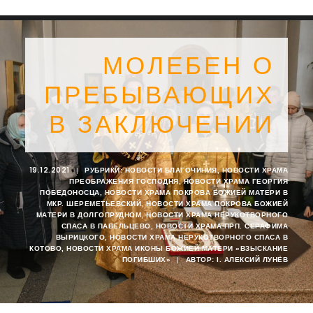
МОЛЕБЕН О
ПРЕБЫВАЮЩИХ
В ЗАКЛЮЧЕНИИ
19.12.2021
|
РУБРИКИ:
НОВОСТИ БЛАГОЧИНИЯ
,
НОВОСТИ ХРАМА
ПРЕОБРАЖЕНИЯ ГОСПОДНЯ
,
НОВОСТИ ХРАМА ГЕОРГИЯ
ПОБЕДОНОСЦА
,
НОВОСТИ ХРАМА ПОКРОВА БОЖИЕЙ МАТЕРИ В
МКР. ШЕРЕМЕТЬЕВСКИЙ
,
НОВОСТИ ХРАМА ПОКРОВА БОЖИЕЙ
МАТЕРИ В ДОЛГОПРУДНОМ
,
НОВОСТИ ХРАМА НЕРУКОТВОРНОГО
СПАСА В ПАВЕЛЬЦЕВО
,
НОВОСТИ ХРАМА ПРП. СЕРАФИМА
ВЫРИЦКОГО
,
НОВОСТИ ХРАМА НЕРУКОТВОРНОГО СПАСА В
SEARCH
КОТОВО
,
НОВОСТИ ХРАМА ИКОНЫ БОЖИЕЙ МАТЕРИ «ВЗЫСКАНИЕ
ПОГИБШИХ»
|
АВТОР:
I. АЛЕКСИЙ ЛУНЁВ