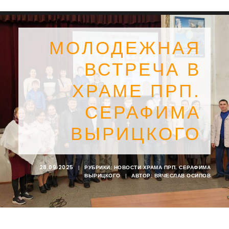
МОЛОДЕЖНАЯ
ВСТРЕЧА В
ХРАМЕ ПРП.
СЕРАФИМА
ВЫРИЦКОГО
28.09.2025
|
РУБРИКИ:
НОВОСТИ ХРАМА ПРП. СЕРАФИМА
ВЫРИЦКОГО
|
АВТОР:
ВЯЧЕСЛАВ ОСИПОВ
SEARCH