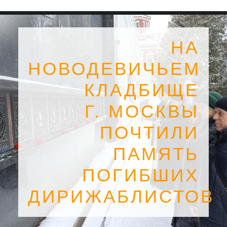
НА
НОВОДЕВИЧЬЕМ
КЛАДБИЩЕ
Г. МОСКВЫ
ПОЧТИЛИ
ПАМЯТЬ
ПОГИБШИХ
SEARCH
ДИРИЖАБЛИСТОВ