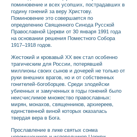
поминовение и всех усопших, пострадавших в
годину гонений за веру Христову.
Поминовение это совершается по
определению Священного Синода Русской
Православной Церкви от 30 января 1991 года
на основании решения Поместного Собора
1917–1918 годов.
Жестокий и кровавый XX век стал особенно
трагическим для России, потерявшей
миллионы своих сынов и дочерей не только от
руки внешних врагов, но и от собственных
гонителей-богоборцев. Среди злодейски
убиенных и замученных в годы гонений было
неисчислимое множество православных:
мирян, монахов, священников, архиереев,
единственной виной которых оказалась
твердая вера в Бога.
Прославление в лике святых сонма
новомучеников и исповедников Церкви