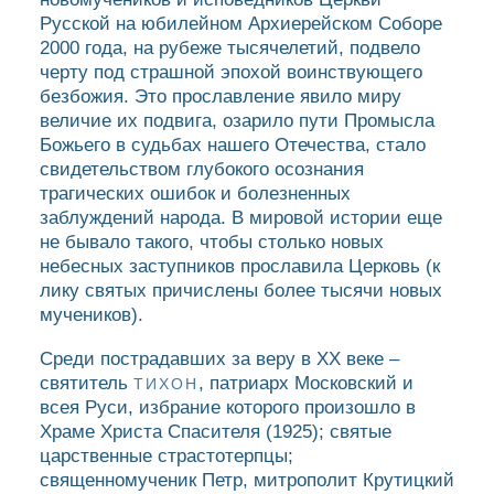
Русской на юбилейном Архиерейском Соборе
2000 года, на рубеже тысячелетий, подвело
черту под страшной эпохой воинствующего
безбожия. Это прославление явило миру
величие их подвига, озарило пути Промысла
Божьего в судьбах нашего Отечества, стало
свидетельством глубокого осознания
трагических ошибок и болезненных
заблуждений народа. В мировой истории еще
не бывало такого, чтобы столько новых
небесных заступников прославила Церковь (к
лику святых причислены более тысячи новых
мучеников).
Среди пострадавших за веру в ХХ веке –
святитель
, патриарх Московский и
ТИХОН
всея Руси, избрание которого произошло в
Храме Христа Спасителя (1925); святые
царственные страстотерпцы;
священномученик Петр, митрополит Крутицкий