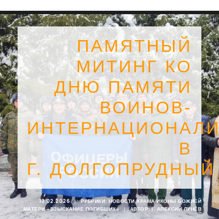
ПАМЯТНЫЙ
МИТИНГ КО
ДНЮ ПАМЯТИ
ВОИНОВ-
ИНТЕРНАЦИОНАЛИ
В
Г. ДОЛГОПРУДНЫЙ
SEARCH
13.02.2026
|
РУБРИКИ:
НОВОСТИ ХРАМА ИКОНЫ БОЖИЕЙ
МАТЕРИ «ВЗЫСКАНИЕ ПОГИБШИХ»
|
АВТОР:
I. АЛЕКСИЙ ЛУНЁВ