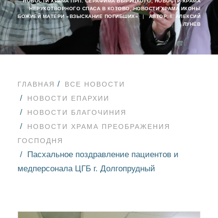
НОВОСТИ ХРАМА ПРП. СЕРАФИМА ВЫРИЦКОГО
,
НОВОСТИ ХРАМА
НЕРУКОТВОРНОГО СПАСА В КОТОВО
,
НОВОСТИ ХРАМА ИКОНЫ
БОЖИЕЙ МАТЕРИ «ВЗЫСКАНИЕ ПОГИБШИХ»
|
АВТОР:
I. АЛЕКСИЙ
ЛУНЁВ
ГЛАВНАЯ
ВСЕ НОВОСТИ
НОВОСТИ ЕПАРХИИ
НОВОСТИ БЛАГОЧИНИЯ
НОВОСТИ ХРАМА ПРЕОБРАЖЕНИЯ
ГОСПОДНЯ
Пасхальное поздравление пациентов и
медперсонала ЦГБ г. Долгопрудный