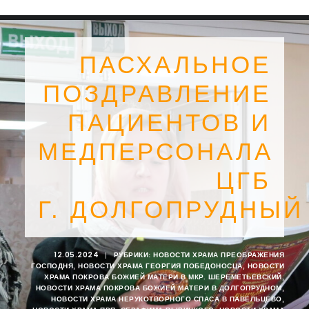
ПАСХАЛЬНОЕ
ПОЗДРАВЛЕНИЕ
ПАЦИЕНТОВ И
МЕДПЕРСОНАЛА
ЦГБ
Г. ДОЛГОПРУДНЫЙ
SEARCH
12.05.2024
|
РУБРИКИ:
НОВОСТИ ХРАМА ПРЕОБРАЖЕНИЯ
ГОСПОДНЯ
,
НОВОСТИ ХРАМА ГЕОРГИЯ ПОБЕДОНОСЦА
,
НОВОСТИ
ХРАМА ПОКРОВА БОЖИЕЙ МАТЕРИ В МКР. ШЕРЕМЕТЬЕВСКИЙ
,
НОВОСТИ ХРАМА ПОКРОВА БОЖИЕЙ МАТЕРИ В ДОЛГОПРУДНОМ
,
НОВОСТИ ХРАМА НЕРУКОТВОРНОГО СПАСА В ПАВЕЛЬЦЕВО
,