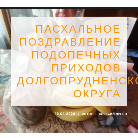
ПАСХАЛЬНОЕ
ПОЗДРАВЛЕНИЕ
ПОДОПЕЧНЫХ
ПРИХОДОВ
ДОЛГОПРУДНЕНСК
ОКРУГА
SEARCH
19.04.2026
|
АВТОР:
I. АЛЕКСИЙ ЛУНЁВ