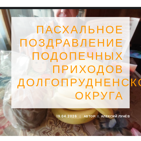
ПАСХАЛЬНОЕ
ПОЗДРАВЛЕНИЕ
ПОДОПЕЧНЫХ
ПРИХОДОВ
ДОЛГОПРУДНЕНСК
ОКРУГА
SEARCH
19.04.2026
|
АВТОР:
I. АЛЕКСИЙ ЛУНЁВ