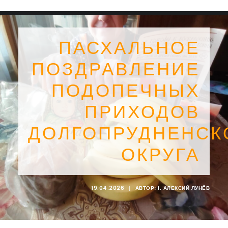
ПАСХАЛЬНОЕ
ПОЗДРАВЛЕНИЕ
ПОДОПЕЧНЫХ
ПРИХОДОВ
ДОЛГОПРУДНЕНСК
ОКРУГА
SEARCH
19.04.2026
|
АВТОР:
I. АЛЕКСИЙ ЛУНЁВ