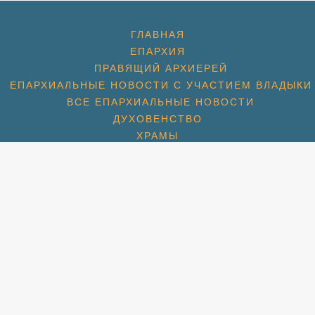
ГЛАВНАЯ
ЕПАРХИЯ
ПРАВЯЩИЙ АРХИЕРЕЙ
ЕПАРХИАЛЬНЫЕ НОВОСТИ С УЧАСТИЕМ ВЛАДЫКИ
ВСЕ ЕПАРХИАЛЬНЫЕ НОВОСТИ
ДУХОВЕНСТВО
ХРАМЫ
ХРАМ ПРЕОБРАЖЕНИЯ ГОСПОДНЯ
ХРАМ ГЕОРГИЯ ПОБЕДОНОСЦА (1774)
ХРАМ СПАСА НЕРУКОТВОРНОГО (С. КОТОВО) (1684
ХРАМ ПОКРОВА БОЖИЕЙ МАТЕРИ (2007)
СПАССКАЯ ЦЕРКОВЬ (МКР. ПАВЕЛЬЦЕВО) (1715)
АМ ПОКРОВА БОЖИЕЙ МАТЕРИ (МКР. ШЕРЕМЕТЬЕВС
РАМ ИКОНЫ БОЖИЕЙ МАТЕРИ «ВЗЫСКАНИЕ ПОГИБШ
ХРАМ ПРП. СЕРАФИМА ВЫРИЦКОГО
ХРАМ СВТ. НИКОЛАЯ (МКР. ХЛЕБНИКОВО)
УЧЕНИКОВ И ИСПОВЕДНИКОВ ЦЕРКВИ РУССКОЙ (М