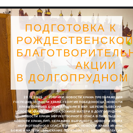
ПОДГОТОВКА К
РОЖДЕСТВЕНСКО
БЛАГОТВОРИТЕЛЬ
АКЦИИ
В ДОЛГОПРУДНОМ
20.12.2025
|
РУБРИКИ:
НОВОСТИ ХРАМА ПРЕОБРАЖЕНИЯ
ГОСПОДНЯ
,
НОВОСТИ ХРАМА ГЕОРГИЯ ПОБЕДОНОСЦА
,
НОВОСТИ
SEARCH
ХРАМА ПОКРОВА БОЖИЕЙ МАТЕРИ В МКР. ШЕРЕМЕТЬЕВСКИЙ
,
НОВОСТИ ХРАМА ПОКРОВА БОЖИЕЙ МАТЕРИ В ДОЛГОПРУДНОМ
,
НОВОСТИ ХРАМА НЕРУКОТВОРНОГО СПАСА В ПАВЕЛЬЦЕВО
,
НОВОСТИ ХРАМА ПРП. СЕРАФИМА ВЫРИЦКОГО
,
НОВОСТИ ХРАМА
НЕРУКОТВОРНОГО СПАСА В КОТОВО
,
НОВОСТИ ХРАМА ИКОНЫ
БОЖИЕЙ МАТЕРИ «ВЗЫСКАНИЕ ПОГИБШИХ»
|
АВТОР:
I. АЛЕКСИЙ